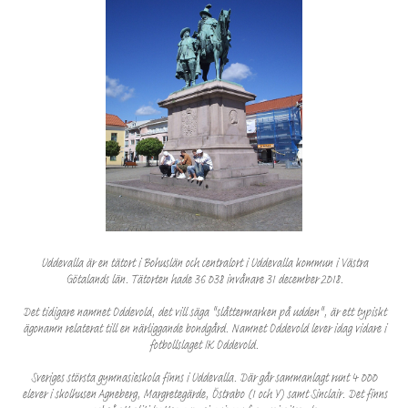
Uddevalla är en
tätort
i
Bohuslän
och
centralort
i
Uddevalla kommun
i
Västra
Götalands län
.
Tätorten
hade 36 038 invånare 31 december 2018.
Det tidigare namnet Oddevold, det vill säga "slåttermarken på udden", är ett typiskt
ägonamn relaterat till en närliggande bondgård. Namnet Oddevold lever idag vidare i
fotbollslaget
IK Oddevold
.
Sveriges största
gymnasieskola
finns i Uddevalla. Där går sammanlagt runt 4 000
elever i skolhusen
Agneberg
,
Margretegärde
,
Östrabo
(1 och Y) samt
Sinclair
. Det finns