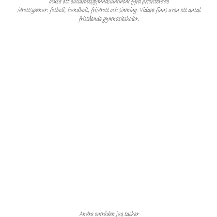
också ett
elitidrottsgymnasium
inom fyra prioriterade
idrottsgrenar:
fotboll
,
handboll
,
friidrott
och
simning
. Vidare finns även ett antal
fristående gymnasieskolor.
Andra områden jag täcker