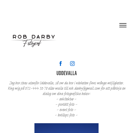
uddevalla
Jag bor strax utanför Uddevalla, så om du bor i närheten finns många möjligheter.
Ring mig på 072-444 50 78 eller maila till
rob.darby@gmail
.com
för att påbörja en
dialog om dina fotografiska behov:
-
arkitektur
-
-
portätt foto
-
-
event foto
-
-
bröllops foto
-